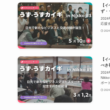
【イ
ず・う
202
応援
2024
【イ
べき初
202
Nik
ポー
2024