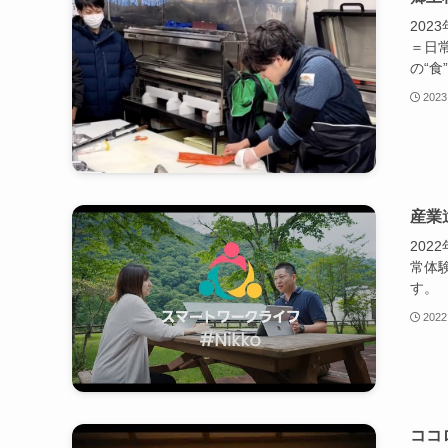
202
＝日
の“
2023
産業
202
常体
す。
2022
ココ