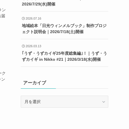
2026/7/29(水)開催
ラン
お届
2026.07.16
地域絵本「日光ウィンメルブック」制作プロジ
ェクト説明会｜2026/7/18(土)開催
2026.03.13
｢うず・うずカイギ25年度総集編｣！｜うず・う
ずカイギ in Nikko #21｜2026/3/18(水)開催
ーク
ラン
アーカイブ
ア
ー
カ
イ
ブ