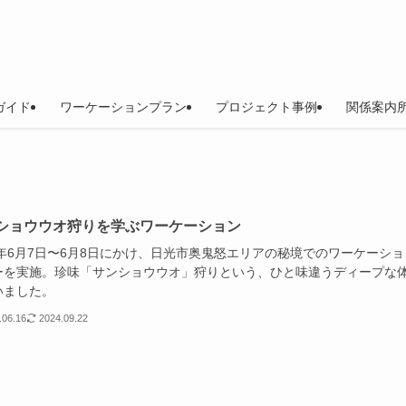
ガイド
ワーケーションプラン
プロジェクト事例
関係案内所
ショウウオ狩りを学ぶワーケーション
4年6月7日〜6月8日にかけ、日光市奥鬼怒エリアの秘境でのワーケーショ
ーを実施。珍味「サンショウウオ」狩りという、ひと味違うディープな
いました。
.06.16
2024.09.22