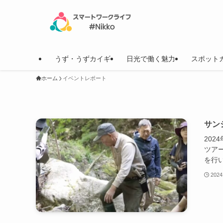
うず・うずカイギ
日光で働く魅力
スポット
ホーム
イベントレポート
サン
202
ツア
を行
2024