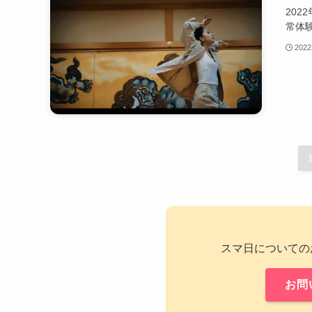
202
常体
2022
スマ日についての
お問