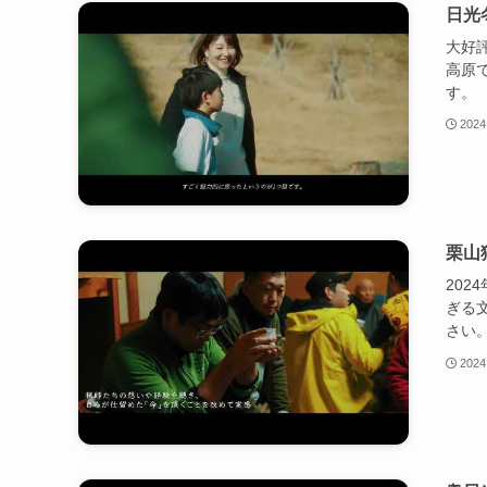
日光
大好
高原
す。
2024
栗山
202
ぎる
さい
2024