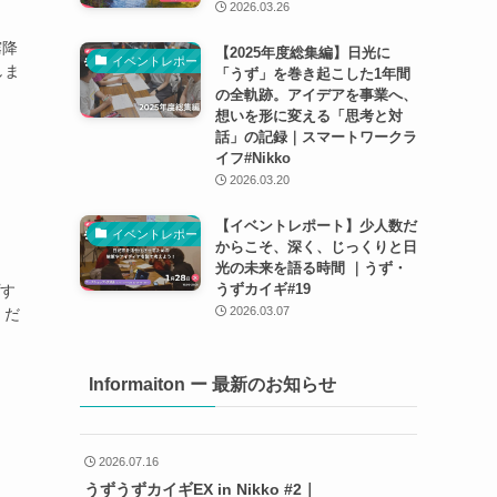
2026.03.26
霧降
【2025年度総集編】日光に
イベントレポート
しま
「うず」を巻き起こした1年間
の全軌跡。アイデアを事業へ、
想いを形に変える「思考と対
話」の記録｜スマートワークラ
イフ#Nikko
2026.03.20
【イベントレポート】少人数だ
イベントレポート
からこそ、深く、じっくりと日
光の未来を語る時間 ｜うず・
うずカイギ#19
プす
2026.03.07
くだ
Informaiton ー 最新のお知らせ
2026.07.16
うずうずカイギEX in Nikko #2｜