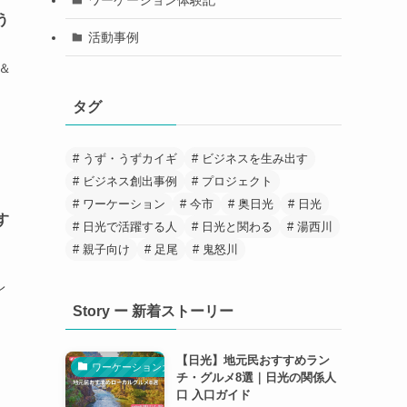
う
活動事例
言＆
タグ
うず・うずカイギ
ビジネスを生み出す
ビジネス創出事例
プロジェクト
ワーケーション
今市
奥日光
日光
す
日光で活躍する人
日光と関わる
湯西川
親子向け
足尾
鬼怒川
レ
Story ー 新着ストーリー
【日光】地元民おすすめラン
ワーケーションガイド
チ・グルメ8選｜日光の関係人
口 入口ガイド