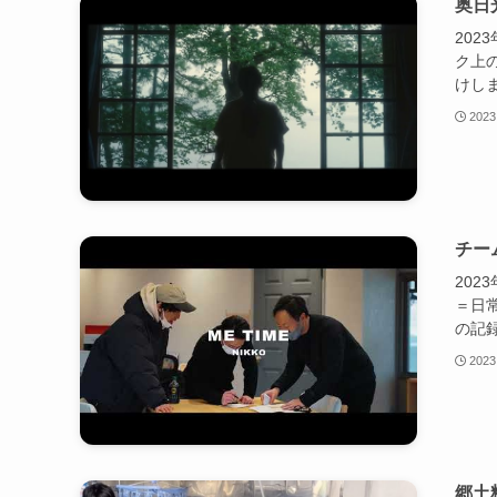
奥日
202
ク上
けし
2023
チー
202
＝日
の記
2023
郷土