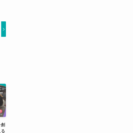
を創
える