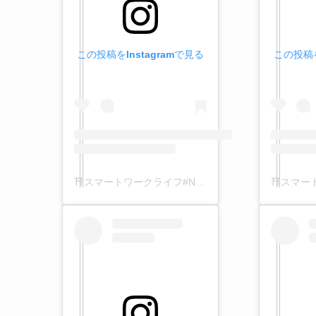
この投稿をInstagramで見る
この投稿を
⛩️スマートワークライフ#Nikko ⛩️(@smartwl.nikko)がシェアした投稿