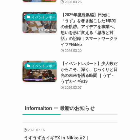
2026.03.26
【2025年度総集編】日光に
イベントレポート
「うず」を巻き起こした1年間
の全軌跡。アイデアを事業へ、
想いを形に変える「思考と対
話」の記録｜スマートワークラ
イフ#Nikko
2026.03.20
【イベントレポート】少人数だ
イベントレポート
からこそ、深く、じっくりと日
光の未来を語る時間 ｜うず・
うずカイギ#19
2026.03.07
Informaiton ー 最新のお知らせ
2026.07.16
うずうずカイギEX in Nikko #2｜