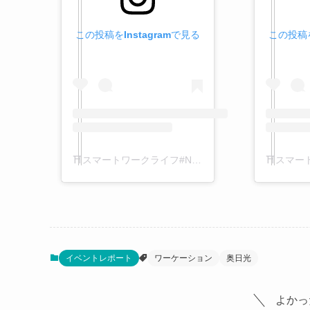
この投稿をInstagramで見る
この投稿を
⛩️スマートワークライフ#Nikko ⛩️(@smartwl.nikko)がシェアした投稿
イベントレポート
ワーケーション
奥日光
よかっ