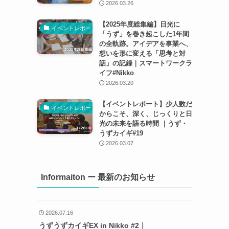
2026.03.26
【2025年度総集編】日光に
イベントレポート
「うず」を巻き起こした1年間
の全軌跡。アイデアを事業へ、
想いを形に変える「思考と対
話」の記録｜スマートワークラ
イフ#Nikko
2026.03.20
【イベントレポート】少人数だ
イベントレポート
からこそ、深く、じっくりと日
光の未来を語る時間 ｜うず・
うずカイギ#19
2026.03.07
Informaiton ー 最新のお知らせ
2026.07.16
うずうずカイギEX in Nikko #2｜