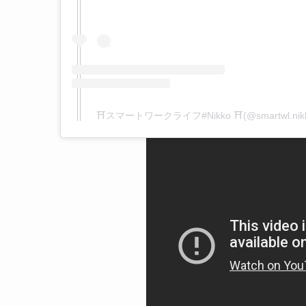
⛩️スマートワークライフ#Nikko ⛩️(@smartwl.