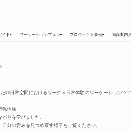
ガイド
ワーケーションプラン
プロジェクト事例
関係案内所
30
台とした非日常空間におけるワーク＝日常体験のワーケーションツ
狩猟体験。
ながりを学びました。
、自分の営みを見つめ直す様子をご覧ください。