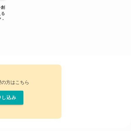
を創
える
ず・
望の方はこちら
申し込み