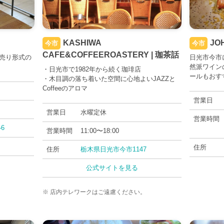
KASHIWA
JO
今市
今市
CAFE&COFFEEROASTERY | 珈茶話
売り形式の
日光市今市
然派ワイン
・日光市で1982年から続く珈琲店
ールもおす
・木目調の落ち着いた空間に心地よいJAZZと
Coffeeのアロマ
営業日
営業日
水曜定休
営業時間
6
営業時間
11:00〜18:00
住所
住所
栃木県日光市今市1147
公式サイトを見る
※ 店内テレワークはご遠慮ください。