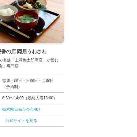
飯香の店 隠居うわさわ
の老舗「上澤梅太郎商店」が営む
食」専門店
毎週土曜日・日曜日・月曜日
（予約制）
8:30〜14:00（最終入店13:00）
栃木県日光市今市487
公式サイトを見る