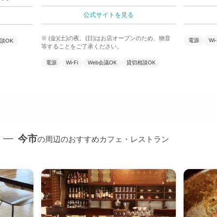
公式サイトを見る
※ (金)(土)の夜、(日)はお店オープンのため、物音
電源
Wi-
談OK
等することをご了承ください。
電源
Wi-Fi
Web会議OK
貸切相談OK
今市
の周辺のおすすめカフェ・レストラン