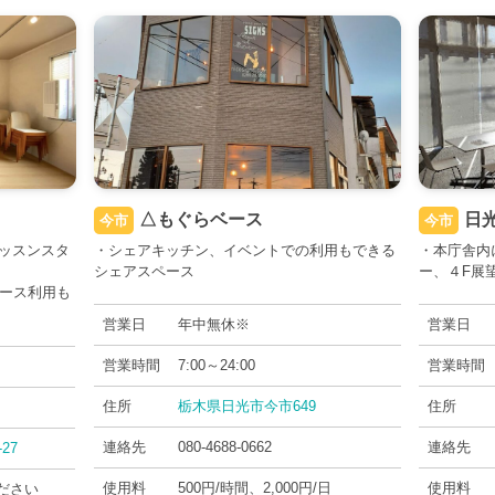
△もぐらベース
日
今市
今市
ッスンスタ
・シェアキッチン、イベントでの利用もできる
・本庁舎内
シェアスペース
ー、４F展
ペース利用も
営業日
年中無休※
営業日
営業時間
7:00～24:00
営業時間
住所
栃木県日光市今市649
住所
連絡先
080-4688-0662
連絡先
27
使用料
500円/時間、2,000円/日
使用料
ださい