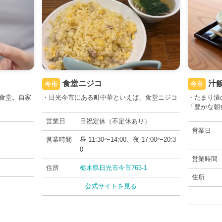
食堂ニジコ
汁
今市
今市
食堂。自家
・日光今市にある町中華といえば、食堂ニジコ
・たまり漬
「豊かな朝
営業日
日祝定休（不定休あり）
営業日
営業時間
昼 11:30〜14:00、夜 17:00〜20:3
0
営業時間
住所
栃木県日光市今市763-1
住所
公式サイトを見る