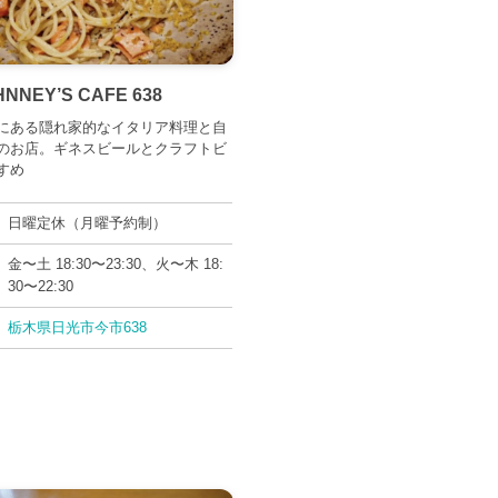
HNNEY’S CAFE 638
にある隠れ家的なイタリア料理と自
のお店。ギネスビールとクラフトビ
すめ
日曜定休（月曜予約制）
金〜土 18:30〜23:30、火〜木 18:
30〜22:30
栃木県日光市今市638