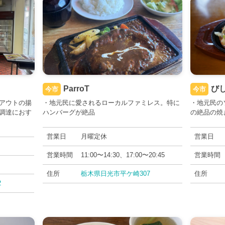
ParroT
び
今市
今市
アウトの揚
・地元民に愛されるローカルファミレス。特に
・地元民の
調達におす
ハンバーグが絶品
の絶品の焼
営業日
月曜定休
営業日
営業時間
11:00〜14:30、17:00〜20:45
営業時間
住所
栃木県日光市平ケ崎307
住所
2