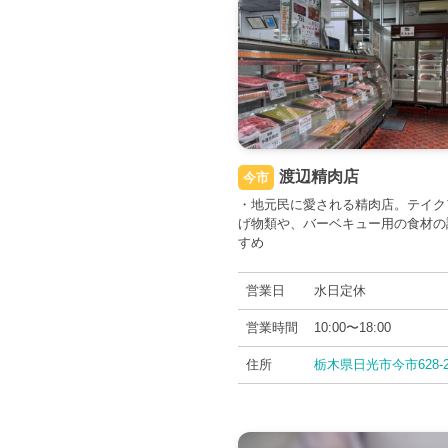
渡辺精肉店
今市
・地元民に愛される精肉店。テイク
げ物類や、バーベキュー用の食材の
すめ
営業日
水日定休
営業時間
10:00〜18:00
住所
栃木県日光市今市628-