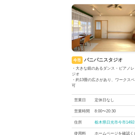
パニパニスタジオ
今市
・大きな鏡のあるダンス・ピアノレ
ジオ
・約13畳の広さがあり、ワークス
可
営業日
定休日なし
営業時間
8:00〜20:30
住所
栃木県日光市今市1492-
使用料
ホームページを確認く