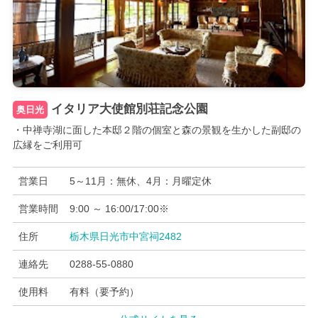
イタリア大使館別荘記念公園
奥日光
・中禅寺湖に面した本邸２階の個室と森の景観を生かした副邸の
広縁をご利用可
営業日
5～11月：無休、4月：月曜定休
営業時間
9:00 ～ 16:00/17:00※
住所
栃木県日光市中宮祠2482
連絡先
0288-55-0880
使用料
有料（要予約）