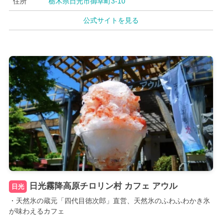
住所
栃木県日光市御幸町3-10
公式サイトを見る
日光霧降高原チロリン村 カフェ アウル
日光
・天然氷の蔵元「四代目徳次郎」直営、天然氷のふわふわかき氷
が味わえるカフェ