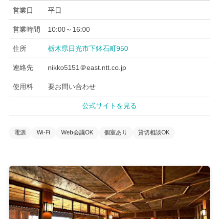
営業日
平日
営業時間
10:00～16:00
住所
栃木県日光市下鉢石町950
連絡先
nikko5151＠east.ntt.co.jp
使用料
要お問い合わせ
公式サイトを見る
電源
Wi-Fi
Web会議OK
個室あり
貸切相談OK