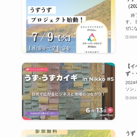
（20
終了
す。
ぜにな
2024
【イ
ず・う
202
ソン
2024
うず・