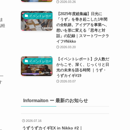
2026.03.26
【2025年度総集編】日光に
イベントレポート
ま
「うず」を巻き起こした1年間
の全軌跡。アイデアを事業へ、
気軽
想いを形に変える「思考と対
話」の記録｜スマートワークラ
イフ#Nikko
2026.03.20
【イベントレポート】少人数だ
イベントレポート
からこそ、深く、じっくりと日
光の未来を語る時間 ｜うず・
うずカイギ#19
一
2026.03.07
す
Informaiton ー 最新のお知らせ
2026.07.16
うずうずカイギEX in Nikko #2｜