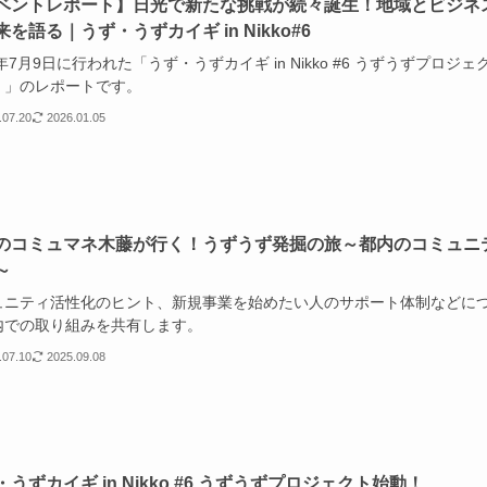
ベントレポート】日光で新たな挑戦が続々誕生！地域とビジネ
を語る｜うず・うずカイギ in Nikko#6
4年7月9日に行われた「うず・うずカイギ in Nikko #6 うずうずプロジェ
！」のレポートです。
.07.20
2026.01.05
のコミュマネ木藤が行く！うずうず発掘の旅～都内のコミュニ
～
ュニティ活性化のヒント、新規事業を始めたい人のサポート体制などに
内での取り組みを共有します。
.07.10
2025.09.08
うずカイギ in Nikko #6 うずうずプロジェクト始動！