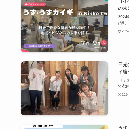
【イ
の未来
202
始動
2024
日光
ィ編
コミ
て都
2024
うず・