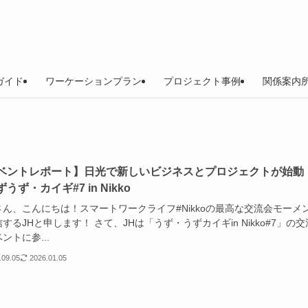
ガイド
ワーケーションプラン
プロジェクト事例
関係案内所
ベントレポート】日光で新しいビジネスとプロジェクトが始動
うず・カイギ#7 in Nikko
さん、こんにちは！スマートワークライフ#Nikkoの最高な交流会モーメ
するJHと申します！ さて、JHは「うず・うずカイギin Nikko#7」の交
ントに参...
.09.05
2026.01.05