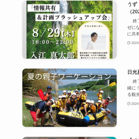
うず
（20
終了
ぜに
に共有
2024
日光夏
終了
緒に
る観光
2024