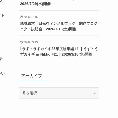
ス
2026/7/29(水)開催
クト
2026.07.16
地域絵本「日光ウィンメルブック」制作プロジ
ェクト説明会｜2026/7/18(土)開催
2026.03.13
｢うず・うずカイギ25年度総集編｣！｜うず・う
ずカイギ in Nikko #21｜2026/3/18(水)開催
テ
つい
アーカイブ
ア
ー
カ
イ
ブ