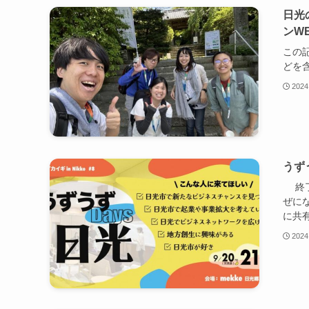
日光
ンW
この
どを
2024
うずう
終了
ぜに
に共有
2024