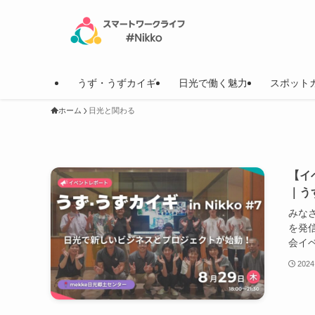
うず・うずカイギ
日光で働く魅力
スポット
ホーム
日光と関わる
【イ
｜うず
みな
を発信
会イベ
2024