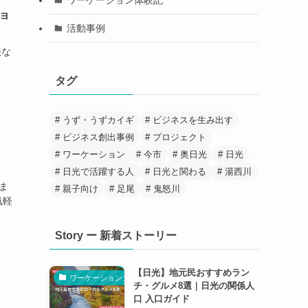
ョ
活動事例
法な
タグ
うず・うずカイギ
ビジネスを生み出す
ビジネス創出事例
プロジェクト
ワーケーション
今市
奥日光
日光
日光で活躍する人
日光と関わる
湯西川
ま
親子向け
足尾
鬼怒川
気軽
Story ー 新着ストーリー
【日光】地元民おすすめラン
ワーケーションガイド
チ・グルメ8選｜日光の関係人
口 入口ガイド