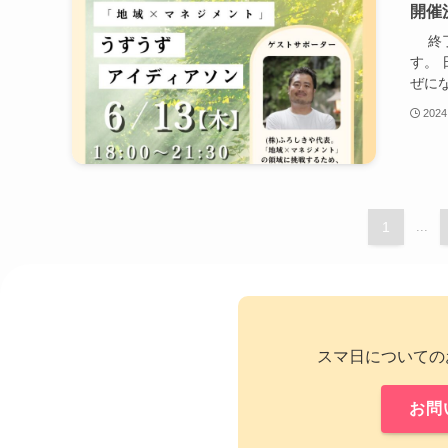
開催
終了
す。
ぜにな
2024
1
...
スマ日についての
お問