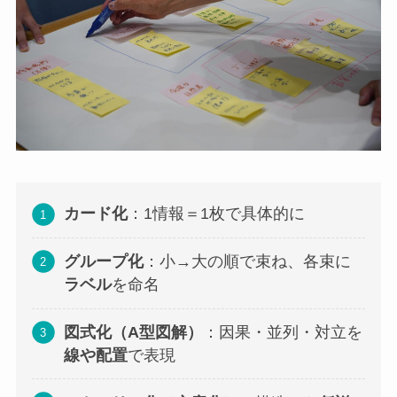
カード化
：1情報＝1枚で具体的に
グループ化
：小→大の順で束ね、各束に
ラベル
を命名
図式化（A型図解）
：因果・並列・対立を
線や配置
で表現