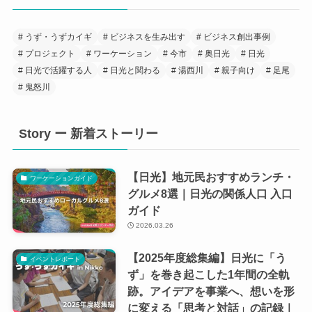
うず・うずカイギ
ビジネスを生み出す
ビジネス創出事例
プロジェクト
ワーケーション
今市
奥日光
日光
日光で活躍する人
日光と関わる
湯西川
親子向け
足尾
鬼怒川
Story ー 新着ストーリー
【日光】地元民おすすめランチ・
ワーケーションガイド
グルメ8選｜日光の関係人口 入口
ガイド
2026.03.26
【2025年度総集編】日光に「う
イベントレポート
ず」を巻き起こした1年間の全軌
跡。アイデアを事業へ、想いを形
に変える「思考と対話」の記録｜