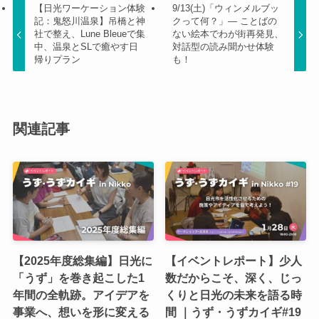
【日光ワーケーション体験
9/13(土)「ウィンメルブッ
記：鬼怒川温泉】吊橋と神
クって何？」— ことばの
社で整え、Lune Bleueで集
ない絵本でわが街再発見、
中、温泉とSLで癒やす日
対話型の読み聞かせ体験
帰りプラン
も！
関連記事
【2025年度総集編】日光に
【イベントレポート】少人
「うず」を巻き起こした1
数だからこそ、深く、じっ
年間の全軌跡。アイデアを
くりと日光の未来を語る時
事業へ、想いを形に変える
間 ｜うず・うずカイギ#19