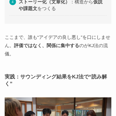
ストーリー化（文章化）
：構造から
仮説
や課題文
をつくる
ここまで、誰も“アイデアの良し悪し”を口にしませ
ん。
評価ではなく、関係に集中する
のがKJ法の流
儀。
実践：サウンディング結果をKJ法で“読み解
く”