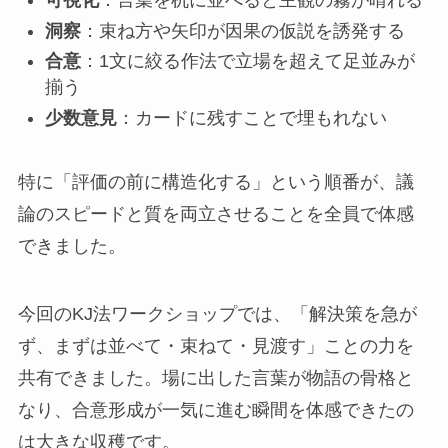
可視化
：言葉を机に並べると主観の霧が晴れる
洞察
：束ね方や矢印が因果の仮説を誘発する
合意
：1文に絞る作法で立場を超えて足並みが
揃う
少数意見
：カードに残すことで埋もれない
特に「評価の前に構造化する」という順番が、議
論のスピードと質を両立させることを全員で体感
できました。
今回のKJ法ワークショップでは、「解決策を急が
ず、まずは並べて・束ねて・見渡す」ことの力を
共有できました。場に出した言葉が物語の骨格と
なり、合意形成が一気に進む瞬間を体感できたの
は大きな収穫です。