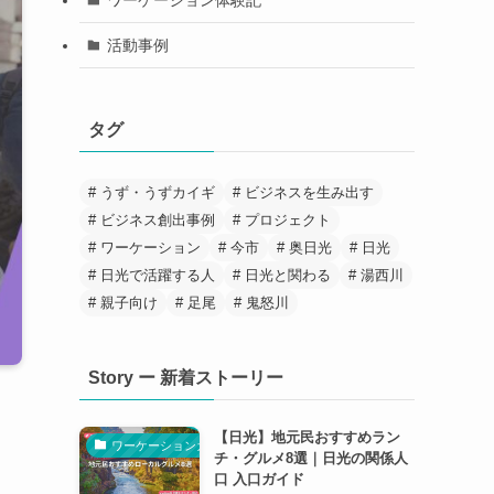
活動事例
タグ
うず・うずカイギ
ビジネスを生み出す
ビジネス創出事例
プロジェクト
ワーケーション
今市
奥日光
日光
日光で活躍する人
日光と関わる
湯西川
親子向け
足尾
鬼怒川
Story ー 新着ストーリー
【日光】地元民おすすめラン
ワーケーションガイド
チ・グルメ8選｜日光の関係人
口 入口ガイド