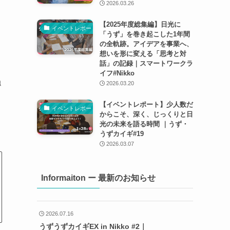
2026.03.26
【2025年度総集編】日光に
イベントレポート
「うず」を巻き起こした1年間
の全軌跡。アイデアを事業へ、
想いを形に変える「思考と対
話」の記録｜スマートワークラ
イフ#Nikko
触
2026.03.20
【イベントレポート】少人数だ
イベントレポート
からこそ、深く、じっくりと日
光の未来を語る時間 ｜うず・
うずカイギ#19
2026.03.07
Informaiton ー 最新のお知らせ
2026.07.16
うずうずカイギEX in Nikko #2｜